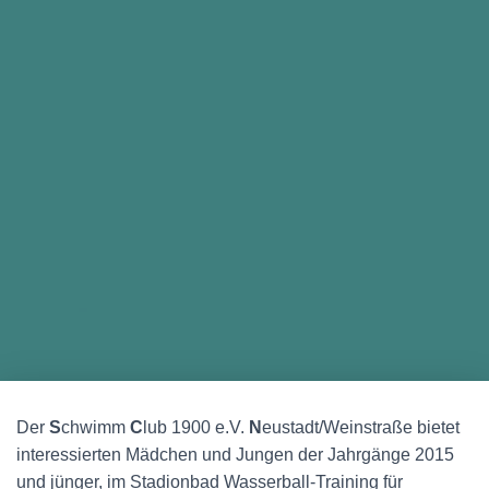
Der
S
chwimm
C
lub 1900 e.V.
N
eustadt/Weinstraße bietet
interessierten Mädchen und Jungen der Jahrgänge 2015
und jünger, im Stadionbad Wasserball-Training für