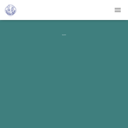
N
A
V
I
G
Aquaball
A
T
I
O
N
U
M
S
C
H
A
L
T
E
N