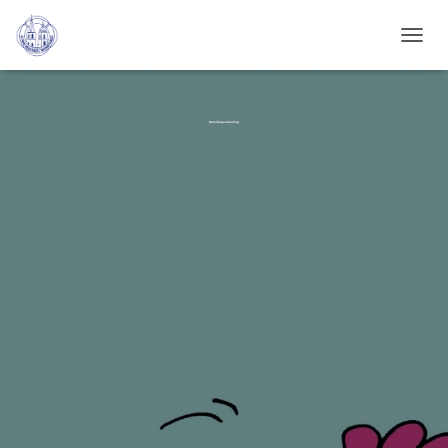
N
A
V
I
G
Grundlagentraining
A
T
I
O
N
U
M
S
C
H
A
L
T
E
N