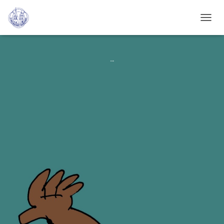
N
A
V
I
G
U 16
A
T
I
O
N
U
M
S
C
H
A
L
T
E
N