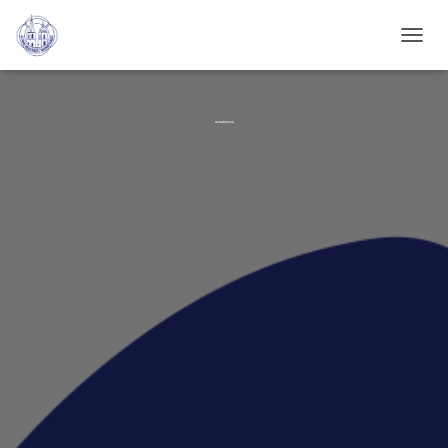
N
A
V
I
G
Schwimmen
A
T
I
O
N
U
M
S
C
H
A
L
T
E
N