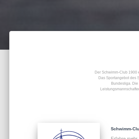
Der Schwimm-Club 1900 e.
Das Sportangebot des S
Bundesliga. Die 
Leistungsmannschaften
Schwimm-Club
Erfahre mehr 