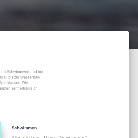
schen Schwimmverband bei.
all bis zur Wasserball-
Spielklassen. Die
pfen sehr erfolgreich.
Schwimmen
Alles rund ums Thema "Schwimmen"