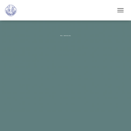
N
A
V
I
G
Wale – Swimstars blau
A
T
I
O
N
U
M
S
C
H
A
L
T
E
N